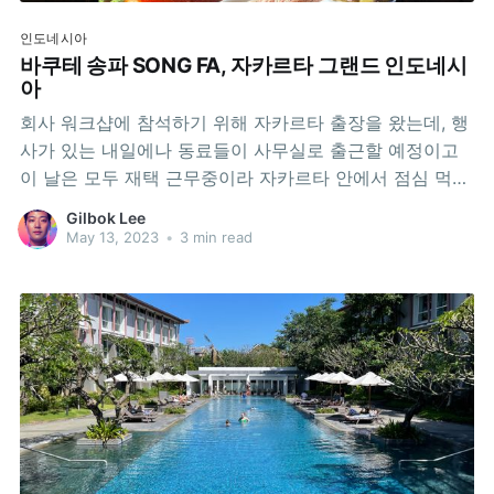
인도네시아
바쿠테 송파 SONG FA, 자카르타 그랜드 인도네시
아
회사 워크샵에 참석하기 위해 자카르타 출장을 왔는데, 행
사가 있는 내일에나 동료들이 사무실로 출근할 예정이고
이 날은 모두 재택 근무중이라 자카르타 안에서 점심 먹을
사람이 아무도 없었습니다. 일단 숙소 근처에 그랜드 인도
Gilbok Lee
네시아 쇼핑몰이 보이네요. 거기로 가기로 마음 먹었습니
May 13, 2023
•
3 min read
다. 식당 층을 돌아보고 결국에 결정한 곳은 바쿠테 송파
(Bak Kut Teh / Song Fa)