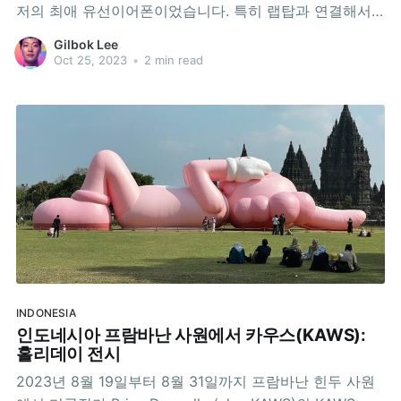
저의 최애 유선이어폰이었습니다. 특히 랩탑과 연결해서
사용할 수 있는 3.5mm 단자가 있는 제품을 좋아 했는데
Gilbok Lee
요. 2023년에 USB-C 단자 모델이 새로 출시되어 반갑게
Oct 25, 2023
•
2 min read
주문했습니다. 2023년 10월 현재 인도네시아에서는 구할
수 없느냐? iBox
INDONESIA
인도네시아 프람바난 사원에서 카우스(KAWS):
홀리데이 전시
2023년 8월 19일부터 8월 31일까지 프람바난 힌두 사원