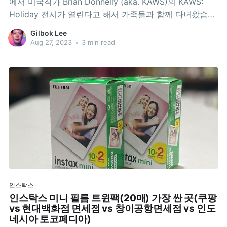
에서 미국작가 Brian Donnelly (aka. KAWS)의 KAWS:
Holiday 전시가 열린다고 해서 가족들과 함께 다녀왔습니
다. 2018년에는 한국 서울의 잠실 석촌호수에서 다른 작품
Gilbok Lee
이 전시된 적이 있다고 합니다. 전시가 프람바난 사원 안에
Aug 27, 2023
•
3 min read
서 열리기 때문에 평소처럼 프람바난 사원 입장료를 내고
들어가야 했는데요. 저희는 거주증(ITAS)가
인스탁스
인스탁스 미니 필름 트윈팩(20매) 가장 싼 곳(쿠팡
vs 현대백화점 면세점 vs 창이공항면세점 vs 인도
네시아 토코페디아)