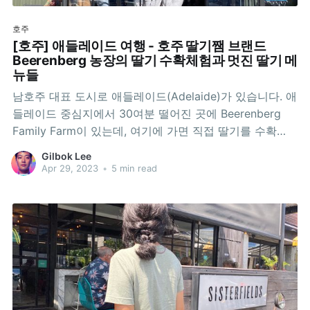
호주
[호주] 애들레이드 여행 - 호주 딸기쨈 브랜드
Beerenberg 농장의 딸기 수확체험과 멋진 딸기 메
뉴들
남호주 대표 도시로 애들레이드(Adelaide)가 있습니다. 애
들레이드 중심지에서 30여분 떨어진 곳에 Beerenberg
Family Farm이 있는데, 여기에 가면 직접 딸기를 수확
(Strawberry Picking)하는 체험도 할 수 있고, 딸기로 만
Gilbok Lee
든 다양한 음식도 즐길 수 있습니다. 구글맵:
Apr 29, 2023
•
5 min read
https://goo.gl/maps/shYeh4muUvhTTq2u9 딸기 수확체
험(Strawberry Picking)공홈을 살펴보면 딸기 수확은 11
월부터