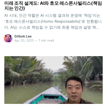
미래 조직 설계도: AI와 호모 레스폰사빌리스(책임
지는 인간)
AI 시대, 인간 역할은 AI 시스템 결과와 운영에 '책임'지는
'호모 레스폰사빌리스(Homo Responsabilis)'로 전환됩니
다. AI는 스스로 책임질 수 없기에 최종 책임과 설명 책무
는 인간 몫입니다. 미래 조직, 특히 개발 조직은 AI를 활용
Gilbok Lee
하며 기술, 품질, 보안 등을 책임지는 소수 핵심 인력 중심
Apr 20, 2025
•
7 min read
으로 재편될 것입니다. 책임 분산으로 리스크를 관리하고,
비판적 사고와 시스템 이해 역량이 중요해집니다.