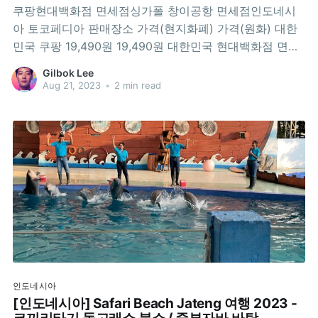
쿠팡현대백화점 면세점싱가폴 창이공항 면세점인도네시
아 토코페디아 판매장소 가격(현지화폐) 가격(원화) 대한
민국 쿠팡 19,490원 19,490원 대한민국 현대백화점 면세
점 15,093원 15,093원 싱가폴 창이공항 면세점 SGD
Gilbok Lee
22.5 22,217원 최고 인도네시아 토코페디아 IDR 170,000
Aug 21, 2023
•
2 min read
14,851원 최저 결론은 인도네시아가 가장 쌉니다. 그 다음
현대백화점 면세점이네요. 1, 2위는
인도네시아
[인도네시아] Safari Beach Jateng 여행 2023 -