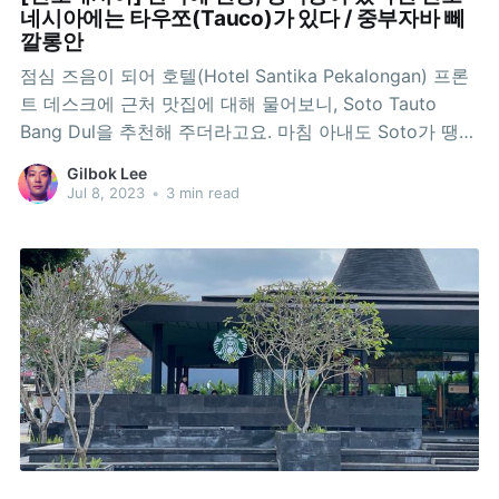
네시아에는 타우쪼(Tauco)가 있다 / 중부자바 뻬
깔롱안
점심 즈음이 되어 호텔(Hotel Santika Pekalongan) 프론
트 데스크에 근처 맛집에 대해 물어보니, Soto Tauto
Bang Dul을 추천해 주더라고요. 마침 아내도 Soto가 땡긴
다고 해서 가봤습니다. 주차장도 꽉 차있고, 손님들로 그득
Gilbok Lee
한게 맛집이 확실하구나 싶었습니다. Tauto가 뭔가 했는
Jul 8, 2023
•
3 min read
데, Tauco를 이 집에서는 이렇게 쓰고 있더라고요.
Tauco(따우쪼)는 노란 콩을 발효시켜서 만든 된장/