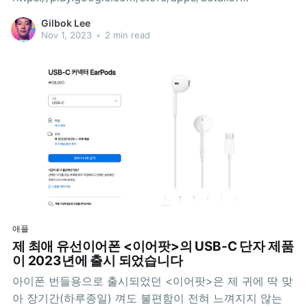
id=com.cars.jbrticket&hl=id&pli=1애플:
Gilbok Lee
https://apps.apple.com/id/app/whoosh-kereta-
Nov 1, 2023
•
2 min read
cepat/id6447550411?l=id현재 정차역은 4 곳입니다. 현
재는 임시 운영 기간이라 Karawang에서는 정차를 하지
않는 것 같습니다. 승차도
애플
제 최애 유선이어폰 <이어팟>의 USB-C 단자 제품
이 2023년에 출시 되었습니다
아이폰 번들용으로 출시되었던 <이어팟>은 제 귀에 딱 맞
아 장기간(하루종일) 껴도 불편함이 전혀 느껴지지 않는