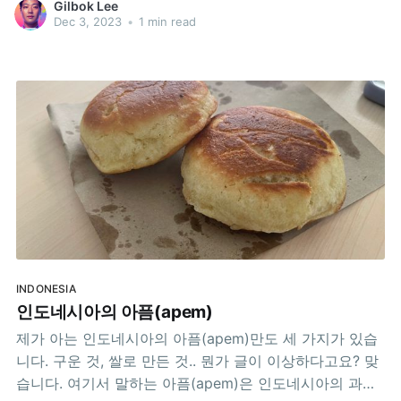
Gilbok Lee
app/Http/Middleware/TrustProxies.php 파일의 내용을
Dec 3, 2023
•
1 min read
아래와 같이 수정해서 간단히 해결하실 수 있습니다. //
BEFORE: protected $proxies; protected $proxies = '*';
주의) 혹시 아주아주 오래된 Laravel
INDONESIA
인도네시아의 아픔(apem)
제가 아는 인도네시아의 아픔(apem)만도 세 가지가 있습
니다. 구운 것, 쌀로 만든 것.. 뭔가 글이 이상하다고요? 맞
습니다. 여기서 말하는 아픔(apem)은 인도네시아의 과자