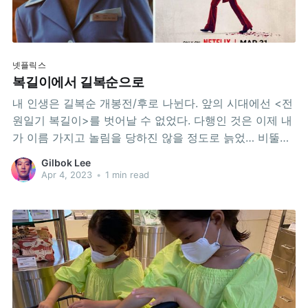
넷플릭스
복길이에서 길복순으로
내 인생은 길복순 개봉전/후로 나뉜다. 앞의 시대에선 <전
원일기 복길이>를 벗어날 수 없었다. 다행인 것은 이제 내
가 이름 가지고 놀림을 당하진 않을 정도로 늙었… 비뚤어
질테다!! 인도네시아 살면서 커피전문점에 가서 주문할 때
Gilbok Lee
내 이름을 불러주면, 커피컵에 “gilbox”나 “kilbox”가 적혀
Apr 4, 2023
•
1 min read
있기 일쑤였다. 조만간 ”killbok”이 적힐 것 같은