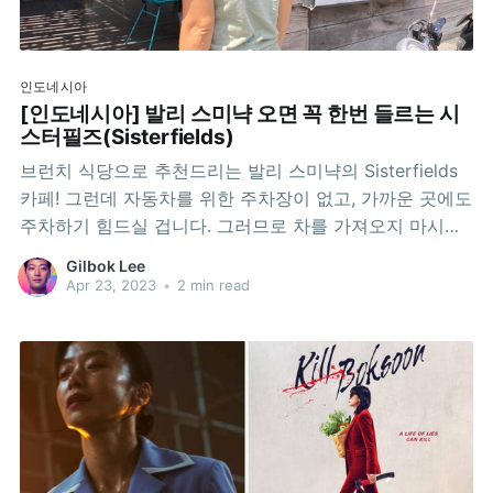
인도네시아
[인도네시아] 발리 스미냑 오면 꼭 한번 들르는 시
스터필즈(Sisterfields)
브런치 식당으로 추천드리는 발리 스미냑의 Sisterfields
카페! 그런데 자동차를 위한 주차장이 없고, 가까운 곳에도
주차하기 힘드실 겁니다. 그러므로 차를 가져오지 마시고,
Grab이나 Gojek을 이용하시길 추천드립니다. 사람들이
Gilbok Lee
정말 많이 옵니다. 2022년 8월에 먹은 것이 때 하드락 발
Apr 23, 2023
•
2 min read
리 리조트에서 묵고 있었는데, 아이들이 리조트 키즈클럽
종일 프로그램(점심식사 포함)에 참여하고 싶어해서, 아내
랑