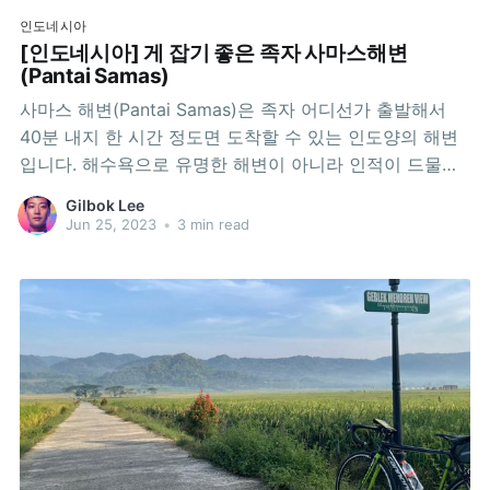
인도네시아
[인도네시아] 게 잡기 좋은 족자 사마스해변
(Pantai Samas)
사마스 해변(Pantai Samas)은 족자 어디선가 출발해서
40분 내지 한 시간 정도면 도착할 수 있는 인도양의 해변
입니다. 해수욕으로 유명한 해변이 아니라 인적이 드물고,
어촌에 가깝습니다. 즉, 관광지로서의 기반시설이 없어서,
Gilbok Lee
해변 근처에 차를 주차하기가 쉽지 않습니다. 쓸만한 화장
Jun 25, 2023
•
3 min read
실도 찾기 어렵습니다. 차로 5분 거리에 적당히 깔끔한 화
장실을 갖춘 씨푸드 레스토랑 <