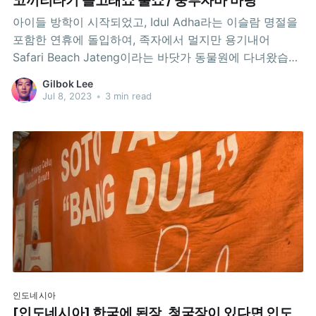
코끼리타기 돌고래쇼 불쇼 / 중부자바 바탕
아이들 방학이 시작되었고, Idul Adha라는 이슬람 명절을
포함한 연휴에 돌입하여, 족자에서 멀지만 용기내어
Safari Beach Jateng이라는 바닷가 동물원에 다녀왔습니
다. 자뜽(Jateng)은 자와(Jawa) 뜽아(Tengah)의 줄임말
Gilbok Lee
로 "중부자바(자바섬 중부)"라는 뜻입니다. 돌고래와 함께
Jul 8, 2023
•
3 min read
사진찍기, 와중에 식사 중인 폐장시간은 오후 8시인데, 7
시부터 뱀쇼, 마임쇼, 간단한 서커스 등을 보여주고 마지막
을
인도네시아
[인도네시아] 한국에 된장, 청국장이 있다면 인도