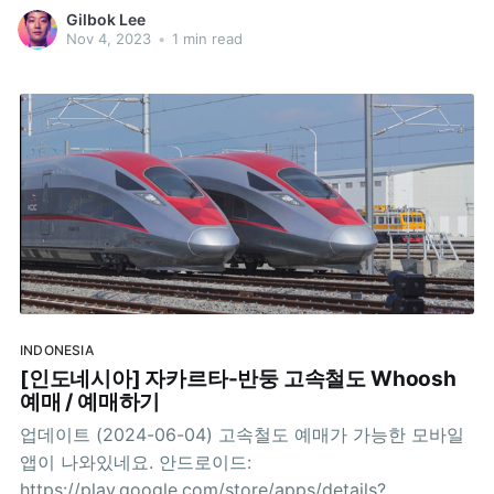
(떡) 종류입니다. 제가 가장 좋아하는 아픔은 Apem beras
Gilbok Lee
입니다. 호떡과 술떡(증편)을 섞어 놓은 것 같은 맛이 납니
Nov 4, 2023
•
1 min read
다. 자주 주문해 먹는 곳의 아픔은 6개
INDONESIA
[인도네시아] 자카르타-반둥 고속철도 Whoosh
예매 / 예매하기
업데이트 (2024-06-04) 고속철도 예매가 가능한 모바일
앱이 나와있네요. 안드로이드:
https://play.google.com/store/apps/details?