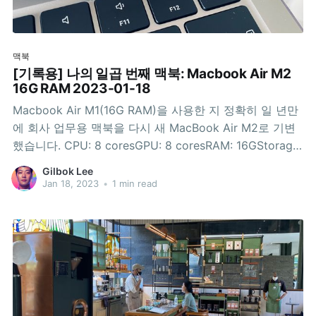
맥북
[기록용] 나의 일곱 번째 맥북: Macbook Air M2
16G RAM 2023-01-18
Macbook Air M1(16G RAM)을 사용한 지 정확히 일 년만
에 회사 업무용 맥북을 다시 새 MacBook Air M2로 기변
했습니다. CPU: 8 coresGPU: 8 coresRAM: 16GStorage:
SSD 256G제가 느끼는 가장 큰 변화는 전원 어댑터. 본체
Gilbok Lee
쪽 인터페이스가 USB-C에서 맥세이프로 회귀. 하지만 버
Jan 18, 2023
•
1 min read
전은 올려서 맥세이프 3. 그러면서도 USB-C 포트는 2 개
를