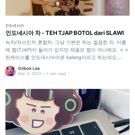
인도네시아
인도네시아 차 - TEH TJAP BOTOL dari SLAWI
녹차/자스민차 혼합차. 그냥 기본은 하는 깔끔한 차. 이름
에 짭(TJAP)이 들어가 있지만 제품은 짭이 아니에요. ㅎㅎ
틴케이스를 인도네시아어로 kaleng이라고 하는데요.
kaleng에 들어있는 티백 20개 들어있는 제품은
Gilbok Lee
Tokopedia에서 60,000 루피아 정도하네요. 마트에서도
Mar 4, 2023
•
1 min read
파는데, 주로 종이각 제품을 파는 것 같습니다. 틴케이스
제품을 찾으신다면, 기념품으로 강추!