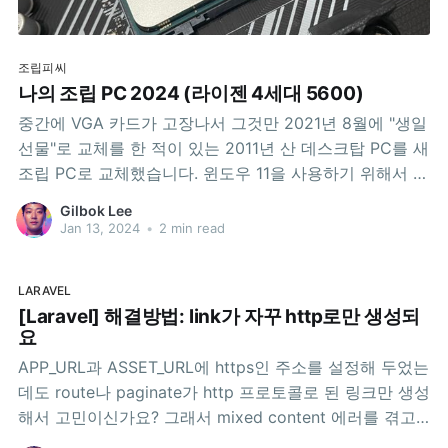
조립피씨
나의 조립 PC 2024 (라이젠 4세대 5600)
중간에 VGA 카드가 고장나서 그것만 2021년 8월에 "생일
선물"로 교체를 한 적이 있는 2011년 산 데스크탑 PC를 새
조립 PC로 교체했습니다. 윈도우 11을 사용하기 위해서 였
습니다. 그것을 기록합니다. 인도네시아 족자는 아직 정전
Gilbok Lee
(mati listrik)이 심심치 않게 있는 관계로 데스크탑을 자주
Jan 13, 2024
•
2 min read
쓰지는 않는 관계로 욕심내지 않고 벼르고만 있다가, 한국
에
LARAVEL
[Laravel] 해결방법: link가 자꾸 http로만 생성되
요
APP_URL과 ASSET_URL에 https인 주소를 설정해 두었는
데도 route나 paginate가 http 프로토콜로 된 링크만 생성
해서 고민이신가요? 그래서 mixed content 에러를 겪고
계신가요? 이 문제는