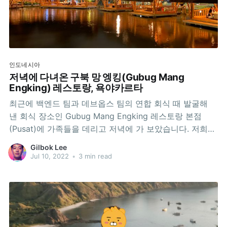
인도네시아
저녁에 다녀온 구북 망 엥킹(Gubug Mang
Engking) 레스토랑, 욕야카르타
최근에 백엔드 팀과 데브옵스 팀의 연합 회식 때 발굴해
낸 회식 장소인 Gubug Mang Engking 레스토랑 본점
(Pusat)에 가족들을 데리고 저녁에 가 보았습니다. 저희
집에서는 차로 20분 정도 걸립니다. 쩨봉안 시장(Pasar
Gilbok Lee
Cebongan)을 지나서 서쪽으로 거의 직진만 하면 되어서
Jul 10, 2022
•
3 min read
길도 쉽습니다. 자리를 Lesehan으로 달라고 하면 이런 곳
을 줍니다.