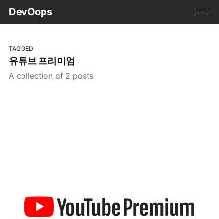
DevOops
TAGGED
유튜브 프리미엄
A collection of 2 posts