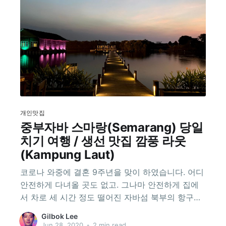
개인맛집
중부자바 스마랑(Semarang) 당일
치기 여행 / 생선 맛집 깜풍 라웃
(Kampung Laut)
코로나 와중에 결혼 9주년을 맞이 하였습니다. 어디
안전하게 다녀올 곳도 없고. 그나마 안전하게 집에
서 차로 세 시간 정도 떨어진 자바섬 북부의 항구도
시 스마랑(Semarang)에 다녀왔습니다. 제가 좋아하
Gilbok Lee
는 생선요리집 IBC(Ikan Bakar Cianjur)가 여기도
Jun 28, 2020
•
2 min read