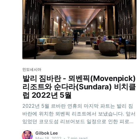
인도네시아
발리 짐바란 - 뫼벤픽(Movenpick)
리조트와 순다라(Sundara) 비치클
럽 2022년 5월
2022년 5월 르바란 연휴의 마지막 파트는 발리 짐
바란에 위치한 뫼벤픽 리조트에서 보냈습니다. 앞서
있었던 코모도섬 리브어보드 일정으로 인한 피로를
풀기 위해 무리하지 않는 것이 목표였습니다. 말그
Gilbok Lee
대로 리조트 안과 바로 그 근처에서만 지내다가 욕
May 18, 2022
•
7 min read