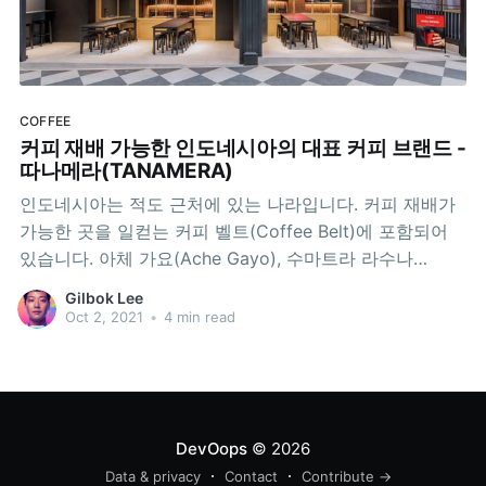
COFFEE
커피 재배 가능한 인도네시아의 대표 커피 브랜드 -
따나메라(TANAMERA)
인도네시아는 적도 근처에 있는 나라입니다. 커피 재배가
가능한 곳을 일컫는 커피 벨트(Coffee Belt)에 포함되어
있습니다. 아체 가요(Ache Gayo), 수마트라 라수나
(Sumatra Rasuna), 토라자(Toraja), 발리(Bali) 원두가 모
Gilbok Lee
두 인도네시아에서 생산되는 원두입니다. 2013년에 설립
Oct 2, 2021
•
4 min read
된 따나메라 커피를 소개드리려고 합니다. 세련된 브랜드
로 저도 참 좋아하게 되었습니다. 이름은 Tanah(땅),
Merah(
DevOops
© 2026
Data & privacy
Contact
Contribute →