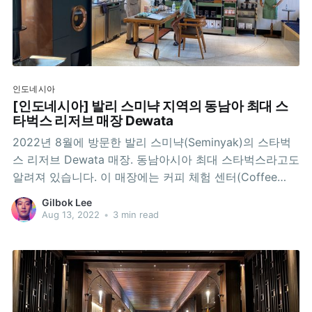
인도네시아
[인도네시아] 발리 스미냑 지역의 동남아 최대 스
타벅스 리저브 매장 Dewata
2022년 8월에 방문한 발리 스미냑(Seminyak)의 스타벅
스 리저브 Dewata 매장. 동남아시아 최대 스타벅스라고도
알려져 있습니다. 이 매장에는 커피 체험 센터(Coffee
Experience Center)도 있습니다. 안타깝게도 2019년 말,
Gilbok Lee
판데믹 직전에 문을 열었다가 판데믹 내내 문을 닫아야만
Aug 13, 2022
•
3 min read
했고, 2022년 1월이 되어서야 다시 문을 열 수 있었다고
했습니다. 운이 좋게 제가