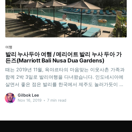
여행
발리 누사두아 여행 / 메리어트 발리 누사 두아 가
든즈(Marriott Bali Nusa Dua Gardens)
때는 2019년 11월, 욕야르타의 마음맞는 이웃사촌 가족과
함께 2박 3일로 발리여행을 다녀왔습니다. 인도네시아에
살면서 좋은 점은 발리를 한국에서 제주도 놀러가듯이 부
담없이 다녀올 수 있다는 점. 예전에 발리 여행할 때는 풀
Gilbok Lee
빌라나 리조트만 이용해 봤었는데, 이번에는 조리가 가능
Nov 16, 2019
•
7 min read
한 콘도형태(여기서는 Apartment라고 부릅니다)를 이용
해 보기로 하고, 발리 누사 두아에 있는 메리어트 발리