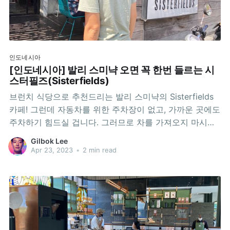
인도네시아
[인도네시아] 발리 스미냑 오면 꼭 한번 들르는 시
스터필즈(Sisterfields)
브런치 식당으로 추천드리는 발리 스미냑의 Sisterfields
카페! 그런데 자동차를 위한 주차장이 없고, 가까운 곳에도
주차하기 힘드실 겁니다. 그러므로 차를 가져오지 마시고,
Grab이나 Gojek을 이용하시길 추천드립니다. 사람들이
Gilbok Lee
정말 많이 옵니다. 2022년 8월에 먹은 것이 때 하드락 발
Apr 23, 2023
•
2 min read
리 리조트에서 묵고 있었는데, 아이들이 리조트 키즈클럽
종일 프로그램(점심식사 포함)에 참여하고 싶어해서, 아내
랑