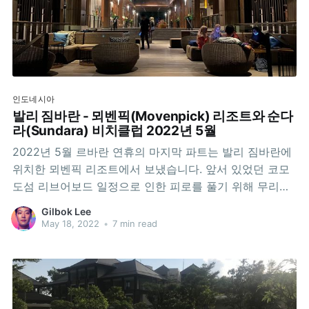
인도네시아
발리 짐바란 - 뫼벤픽(Movenpick) 리조트와 순다
라(Sundara) 비치클럽 2022년 5월
2022년 5월 르바란 연휴의 마지막 파트는 발리 짐바란에
위치한 뫼벤픽 리조트에서 보냈습니다. 앞서 있었던 코모
도섬 리브어보드 일정으로 인한 피로를 풀기 위해 무리하
지 않는 것이 목표였습니다. 말그대로 리조트 안과 바로 그
Gilbok Lee
근처에서만 지내다가 욕야카르타로 돌아왔습니다. 그런데
May 18, 2022
•
7 min read
결국 돌아올 때 탄 라이온 에어(Lion Air)가 2시간 정도 연
착이 되어 몹시 피곤했습니다.