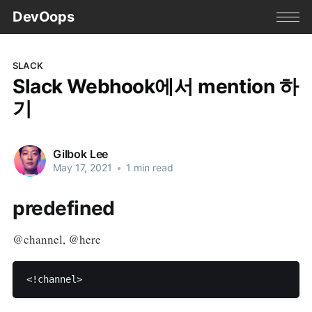
DevOops
SLACK
Slack Webhook에서 mention 하
기
Gilbok Lee
May 17, 2021
•
1 min read
predefined
@channel, @here