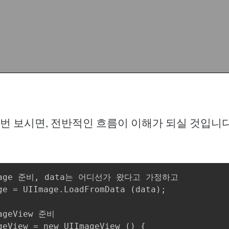
번 보시면, 전반적인 흐름이 이해가 되실 것입니다
mage 준비, data는 어디선가 왔다고 가정하고

ge = UIImage.LoadFromData (data); 

ageView 준비

geView = new UIImageView () {
