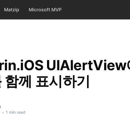
Matzip
Microsoft MVP
in.iOS UIAlertVie
 함께 표시하기
e
•
1 min read