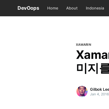
DevOops
Home
About
Indonesia
XAMARIN
Xamar
미지를
Gilbok Le
Jan 4, 2016