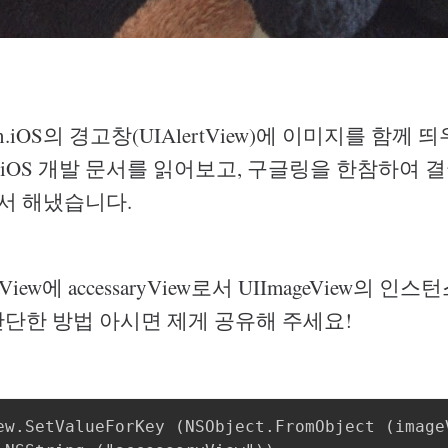
in.iOS의 경고창(UIAlertView)에 이미지를 함께
iOS 개발 문서를 읽어보고, 구글링을 한참하여 
S에서 해냈습니다.
tView에 accessaryView로서 UIImageView의 
간단한 방법 아시면 제게 공유해 주세요!
ew.SetValueForKey (NSObject.FromObject (imageV