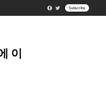
Subscribe
w에 이