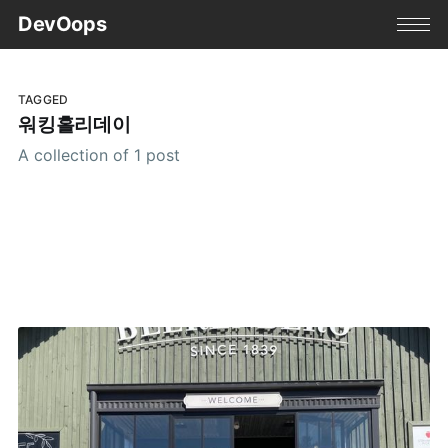
DevOops
TAGGED
워킹홀리데이
A collection of 1 post