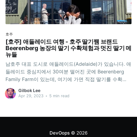
호주
[호주] 애들레이드 여행 - 호주 딸기쨈 브랜드
Beerenberg 농장의 딸기 수확체험과 멋진 딸기 메
뉴들
남호주 대표 도시로 애들레이드(Adelaide)가 있습니다. 애
들레이드 중심지에서 30여분 떨어진 곳에 Beerenberg
Family Farm이 있는데, 여기에 가면 직접 딸기를 수확
(Strawberry Picking)하는 체험도 할 수 있고, 딸기로 만
Gilbok Lee
든 다양한 음식도 즐길 수 있습니다. 구글맵:
Apr 29, 2023
•
5 min read
https://goo.gl/maps/shYeh4muUvhTTq2u9 딸기 수확체
험(Strawberry Picking)공홈을 살펴보면 딸기 수확은 11
월부터
DevOops
© 2026