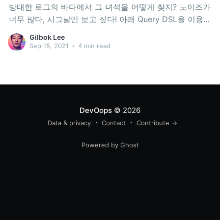
방대한 로그의 바다에서 그 녀석을 어떻게 찾지? 노이즈가
너무 많다, 시그날만 보고 싶다! 아래 Query DSL을 이용하
여 Kibana Filter를 생성해 보십시오. Exclude Well-
Gilbok Lee
known Web Browsers { "query": { "bool": { "should": [ {
Sep 15, 2021
•
4 min read
"match_phrase": { "user_agent.
DevOops
© 2026
Data & privacy
Contact
Contribute →
Powered by Ghost