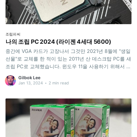
조립피씨
나의 조립 PC 2024 (라이젠 4세대 5600)
중간에 VGA 카드가 고장나서 그것만 2021년 8월에 "생일
선물"로 교체를 한 적이 있는 2011년 산 데스크탑 PC를 새
조립 PC로 교체했습니다. 윈도우 11을 사용하기 위해서 였
습니다. 그것을 기록합니다. 인도네시아 족자는 아직 정전
Gilbok Lee
(mati listrik)이 심심치 않게 있는 관계로 데스크탑을 자주
Jan 13, 2024
•
2 min read
쓰지는 않는 관계로 욕심내지 않고 벼르고만 있다가, 한국
에