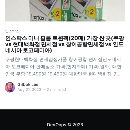
인스탁스
인스탁스 미니 필름 트윈팩(20매) 가장 싼 곳(쿠팡
vs 현대백화점 면세점 vs 창이공항면세점 vs 인도
네시아 토코페디아)
쿠팡현대백화점 면세점싱가폴 창이공항 면세점인도네시
아 토코페디아 판매장소 가격(현지화폐) 가격(원화) 대한
민국 쿠팡 19,490원 19,490원 대한민국 현대백화점 면세
점 15,093원 15,093원 싱가폴 창이공항 면세점 SGD
Gilbok Lee
22.5 22,217원 최고 인도네시아 토코페디아 IDR 170,000
Aug 21, 2023
•
2 min read
14,851원 최저 결론은 인도네시아가 가장 쌉니다. 그 다음
현대백화점 면세점이네요. 1, 2위는
DevOops
© 2026