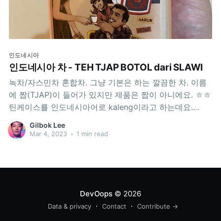
인도네시아
인도네시아 차 - TEH TJAP BOTOL dari SLAWI
녹차/자스민차 혼합차. 그냥 기본은 하는 깔끔한 차. 이름
에 짭(TJAP)이 들어가 있지만 제품은 짭이 아니에요. ㅎㅎ
틴케이스를 인도네시아어로 kaleng이라고 하는데요.
kaleng에 들어있는 티백 20개 들어있는 제품은
Gilbok Lee
Tokopedia에서 60,000 루피아 정도하네요. 마트에서도
Mar 4, 2023
•
1 min read
파는데, 주로 종이각 제품을 파는 것 같습니다. 틴케이스
제품을 찾으신다면, 기념품으로 강추!
DevOops
© 2026
Data & privacy
Contact
Contribute →