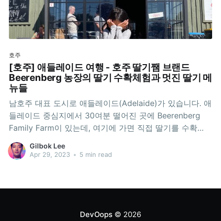
호주
[호주] 애들레이드 여행 - 호주 딸기쨈 브랜드
Beerenberg 농장의 딸기 수확체험과 멋진 딸기 메
뉴들
남호주 대표 도시로 애들레이드(Adelaide)가 있습니다. 애
들레이드 중심지에서 30여분 떨어진 곳에 Beerenberg
Family Farm이 있는데, 여기에 가면 직접 딸기를 수확
(Strawberry Picking)하는 체험도 할 수 있고, 딸기로 만
Gilbok Lee
든 다양한 음식도 즐길 수 있습니다. 구글맵:
Apr 29, 2023
•
5 min read
https://goo.gl/maps/shYeh4muUvhTTq2u9 딸기 수확체
험(Strawberry Picking)공홈을 살펴보면 딸기 수확은 11
월부터
DevOops
© 2026