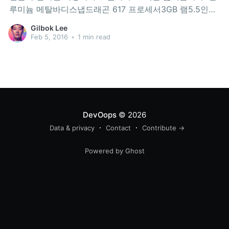
루미늄 메탈바디스냅드래곤 617 프로세서3GB 램5.5인치
풀HD 디스플레이1300만 화소 카메라콘티뉴엄[1]을 지원
Gilbok Lee
합니다가격 5만엔 (언락폰 기준)[이미지출처: THE
Feb 5, 2016
•
1 min read
VERGE,
http://www.theverge.com/2016/2/4/10912050/vaio-
phone-biz-hands-on-photos] 윈도우10이 내세우는 기
능 중 하나로, 상황(기기)에 따라 키보드,
DevOops
© 2026
Data & privacy
Contact
Contribute →
Powered by Ghost