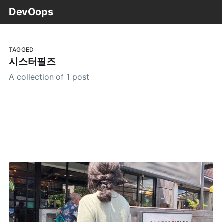
DevOops
TAGGED
시스터필즈
A collection of 1 post