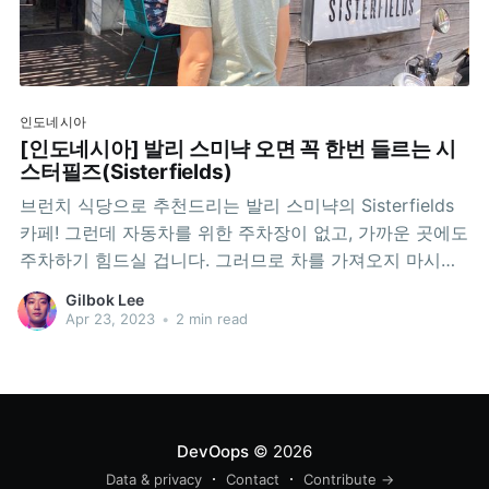
인도네시아
[인도네시아] 발리 스미냑 오면 꼭 한번 들르는 시
스터필즈(Sisterfields)
브런치 식당으로 추천드리는 발리 스미냑의 Sisterfields
카페! 그런데 자동차를 위한 주차장이 없고, 가까운 곳에도
주차하기 힘드실 겁니다. 그러므로 차를 가져오지 마시고,
Grab이나 Gojek을 이용하시길 추천드립니다. 사람들이
Gilbok Lee
정말 많이 옵니다. 2022년 8월에 먹은 것이 때 하드락 발
Apr 23, 2023
•
2 min read
리 리조트에서 묵고 있었는데, 아이들이 리조트 키즈클럽
종일 프로그램(점심식사 포함)에 참여하고 싶어해서, 아내
랑
DevOops
© 2026
Data & privacy
Contact
Contribute →