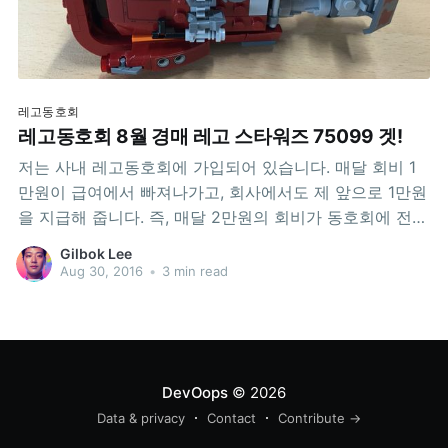
레고동호회
레고동호회 8월 경매 레고 스타워즈 75099 겟!
저는 사내 레고동호회에 가입되어 있습니다. 매달 회비 1
만원이 급여에서 빠져나가고, 회사에서도 제 앞으로 1만원
을 지급해 줍니다. 즉, 매달 2만원의 회비가 동호회에 전달
되는 것이지요. 이것으로 두 달에 한번 3~4만원 대의 레고
Gilbok Lee
를 하나씩 골라 단체주문을 한 뒤, 어느날 모여서 만듭니
Aug 30, 2016
•
3 min read
다. 이걸 또 한달 정도 전시를 한 다음, 모여서 경매를 하는
데, 작품당
DevOops
© 2026
Data & privacy
Contact
Contribute →