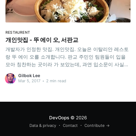
RESTAURENT
개인맛집 - 뚜 에이 오, 서판교
개발자가 인정한 맛집. 개인맛집. 오늘은 이탈리안 레스토
랑 뚜 에이 오를 소개합니다. 판교 주민인 팀원들이 입을
모아 칭찬하는 곳이라 가 보았는데, 과연 입소문이 사실이
더라구요. 한 달 사이 서너번 다녀온 것 같습니다. 위치는
Gilbok Lee
여길 누르면 네이버맵으로 연결. 전화번호는 031-8016-
Mar 5, 2017
•
2 min read
1865 입니다. 여긴 오일 파스타 봉골레와 감베로니 강력
추천합니다. 그리고 빅볼 샐러드 꼭 드세요!
DevOops
© 2026
Data & privacy
Contact
Contribute →