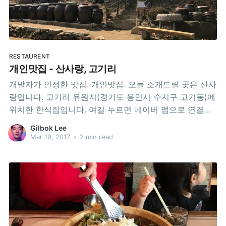
RESTAURENT
개인맛집 - 산사랑, 고기리
개발자가 인정한 맛집. 개인맛집. 오늘 소개드릴 곳은 산사
랑입니다. 고기리 유원지(경기도 용인시 수지구 고기동)에
위치한 한식집입니다. 여길 누르면 네이버 맵으로 연결됩
니다. 전화번호는 031-263-6070 입니다. 메뉴 고를 것 없
Gilbok Lee
이 1인 15,000원 짜리 상이 나옵니다. 식사는 어른 아이 할
Mar 19, 2017
•
2 min read
것 없이 대만족! 처음 가본 후 일주일 사이에 두 번을 더