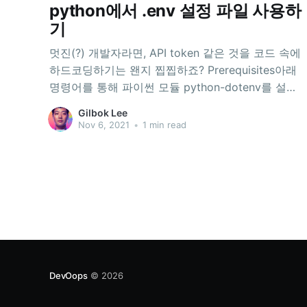
python에서 .env 설정 파일 사용하
기
멋진(?) 개발자라면, API token 같은 것을 코드 속에
하드코딩하기는 왠지 찝찝하죠? Prerequisites아래
명령어를 통해 파이썬 모듈 python-dotenv를 설치
하십시오. pip install python-dotenv .env설정을 저
Gilbok Lee
장하기 위해 .env 파일을 생성합니다. 그리고 아래
Nov 6, 2021
•
1 min read
예제를 추가합니다. MySecret = "I am pretty." .env
파일이 git 시스템에 업로드 되는 것을 막기 위해
.gitignore에 아래 항목을 추가하는 것을 추천드립니
다.
DevOops
© 2026