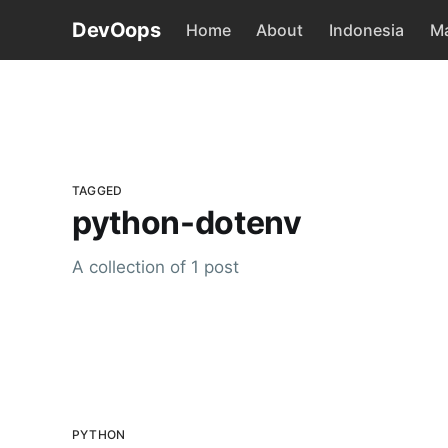
DevOops
Home
About
Indonesia
Ma
TAGGED
python-dotenv
A collection of 1 post
PYTHON