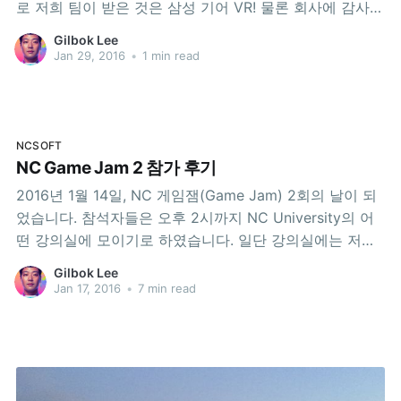
로 저희 팀이 받은 것은 삼성 기어 VR! 물론 회사에 감사합
니다... 그런데 이걸 어따 써~ 아는 분은 아시겠지만, 이 제
Gilbok Lee
품의 경우 갤럭시 노트5 또는 S6 또는 엣지6와 같은 신형
Jan 29, 2016
•
1 min read
하이엔드 스마트폰과만 연동이 되기
NCSOFT
NC Game Jam 2 참가 후기
2016년 1월 14일, NC 게임잼(Game Jam) 2회의 날이 되
었습니다. 참석자들은 오후 2시까지 NC University의 어
떤 강의실에 모이기로 하였습니다. 일단 강의실에는 저랑
정희성 차장이 일등으로 도착하여 자리잡았습니다. 다른
Gilbok Lee
사람들보다 너무 일찍 온 것 같아서, 카페에 가서 음료 하
Jan 17, 2016
•
7 min read
나씩 테이크아웃해서 마시면서 기다렸습니다. 사람들이
다 도착한 후, 인원확인과 간단한 오리엔테이션을 마치고,
전세