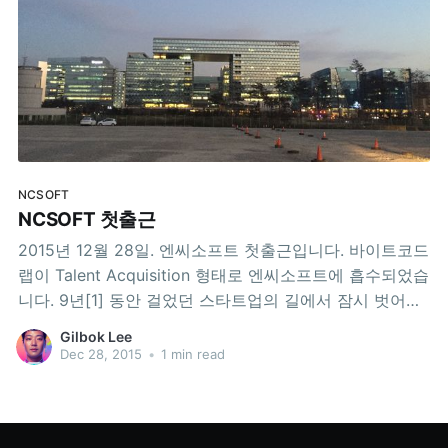
NCSOFT
NCSOFT 첫출근
2015년 12월 28일. 엔씨소프트 첫출근입니다. 바이트코드
랩이 Talent Acquisition 형태로 엔씨소프트에 흡수되었습
니다. 9년[1] 동안 걸었던 스타트업의 길에서 잠시 벗어나
새출발을 합니다. 이제 판교에서 이차장으로 뵙겠습니다.
Gilbok Lee
그동안 응원해 주셔서 감사합니다. 어머니! NCSOFT는
Dec 28, 2015
•
1 min read
NC백화점 전산실이 아닙니다. 장인어른! NCSOFT는 NC
다이노스라는 프로야구단을 운영합니다. 휴즈플로우 7년
(2007년 4월 ~ 2014년 4월) + 바이트코드랩 1.x년(2014