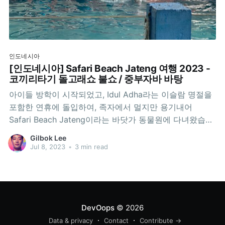
인도네시아
[인도네시아] Safari Beach Jateng 여행 2023 -
코끼리타기 돌고래쇼 불쇼 / 중부자바 바탕
아이들 방학이 시작되었고, Idul Adha라는 이슬람 명절을
포함한 연휴에 돌입하여, 족자에서 멀지만 용기내어
Safari Beach Jateng이라는 바닷가 동물원에 다녀왔습니
다. 자뜽(Jateng)은 자와(Jawa) 뜽아(Tengah)의 줄임말
Gilbok Lee
로 "중부자바(자바섬 중부)"라는 뜻입니다. 돌고래와 함께
Jul 8, 2023
•
3 min read
사진찍기, 와중에 식사 중인 폐장시간은 오후 8시인데, 7
시부터 뱀쇼, 마임쇼, 간단한 서커스 등을 보여주고 마지막
을
DevOops
© 2026
Data & privacy
Contact
Contribute →