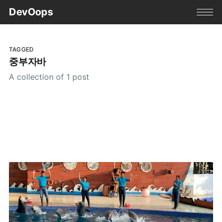
DevOops
TAGGED
중부자바
A collection of 1 post