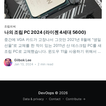
조립피씨
나의 조립 PC 2024 (라이젠 4세대 5600)
중간에 VGA 카드가 고장나서 그것만 2021년 8월에 "생일
선물"로 교체를 한 적이 있는 2011년 산 데스크탑 PC를 새
조립 PC로 교체했습니다. 윈도우 11을 사용하기 위해서 였
습니다. 그것을 기록합니다. 인도네시아 족자는 아직 정전
Gilbok Lee
(mati listrik)이 심심치 않게 있는 관계로 데스크탑을 자주
Jan 13, 2024
•
2 min read
쓰지는 않는 관계로 욕심내지 않고 벼르고만 있다가, 한국
에
DevOops
© 2026
Data & privacy
Contact
Contribute →