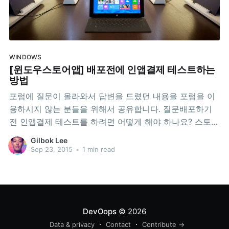
WINDOWS
[윈도우스토어앱] 배포전에 인앱결제 테스트하는
방법
포럼에 질문이 올라와서 답변을 드렸던 내용을 포럼을 이
용하시지 않는 분들을 위해서 공유합니다. 질문배포하기
전 인앱결제 테스트를 하려면 어떻게 해야 하나요? 스토어
앱을 배포하기 전에 인앱결제 테스트를 먼저 하고 싶은데
Gilbok Lee
요, 아이템을 구매하려고 하면 "앱을 사용할 수 없음" "죄
Sep 23, 2015
•
1 min read
송합니다. Windows 스토어에서 이 앱을 더 이상 사용할
수 없습니다." 라는 메시지가 보입니다. 인증상태는 "릴리
스"
DevOops
© 2026
Data & privacy
Contact
Contribute →