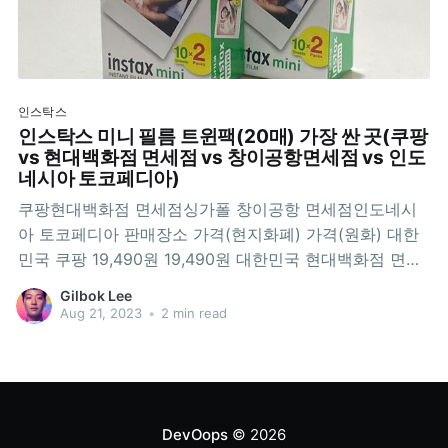
인스탁스
인스탁스 미니 필름 트윈팩(20매) 가장 싼 곳(쿠팡
vs 현대백화점 면세점 vs 창이공항면세점 vs 인도
네시아 토코페디아)
쿠팡현대백화점 면세점싱가폴 창이공항 면세점인도네시
아 토코페디아 판매장소 가격(현지화폐) 가격(원화) 대한
민국 쿠팡 19,490원 19,490원 대한민국 현대백화점 면세
점 15,093원 15,093원 싱가폴 창이공항 면세점 SGD
Gilbok Lee
22.5 22,217원 최고 인도네시아 토코페디아 IDR 170,000
Aug 21, 2023
•
2 min read
14,851원 최저 결론은 인도네시아가 가장 쌉니다. 그 다음
현대백화점 면세점이네요. 1, 2위는
DevOops
© 2026