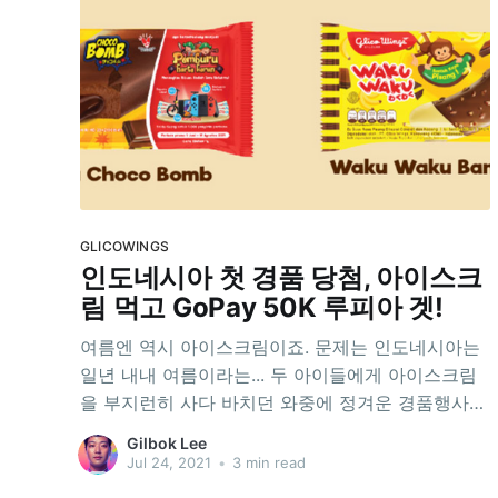
GLICOWINGS
인도네시아 첫 경품 당첨, 아이스크
림 먹고 GoPay 50K 루피아 겟!
여름엔 역시 아이스크림이죠. 문제는 인도네시아는
일년 내내 여름이라는... 두 아이들에게 아이스크림
을 부지런히 사다 바치던 와중에 정겨운 경품행사를
하나 발견했습니다. 아이스크림을 사먹고 포장지 2
Gilbok Lee
개를 편지봉투에 담아 응모를 하면, 1등 닌텐도 스위
Jul 24, 2021
•
3 min read
치, 2등 접이식 자전거, 3등 삼성 스마트폰, 4등