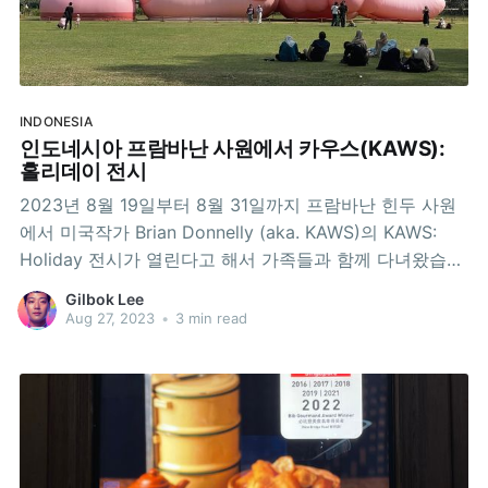
INDONESIA
인도네시아 프람바난 사원에서 카우스(KAWS):
홀리데이 전시
2023년 8월 19일부터 8월 31일까지 프람바난 힌두 사원
에서 미국작가 Brian Donnelly (aka. KAWS)의 KAWS:
Holiday 전시가 열린다고 해서 가족들과 함께 다녀왔습니
다. 2018년에는 한국 서울의 잠실 석촌호수에서 다른 작품
Gilbok Lee
이 전시된 적이 있다고 합니다. 전시가 프람바난 사원 안에
Aug 27, 2023
•
3 min read
서 열리기 때문에 평소처럼 프람바난 사원 입장료를 내고
들어가야 했는데요. 저희는 거주증(ITAS)가