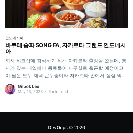
인도네시아
바쿠테 송파 SONG FA, 자카르타 그랜드 인도네시
아
회사 워크샵에 참석하기 위해 자카르타 출장을 왔는데, 행
사가 있는 내일에나 동료들이 사무실로 출근할 예정이고
이 날은 모두 재택 근무중이라 자카르타 안에서 점심 먹을
사람이 아무도 없었습니다. 일단 숙소 근처에 그랜드 인도
Gilbok Lee
네시아 쇼핑몰이 보이네요. 거기로 가기로 마음 먹었습니
May 13, 2023
•
3 min read
다. 식당 층을 돌아보고 결국에 결정한 곳은 바쿠테 송파
(Bak Kut Teh / Song Fa)
DevOops
© 2026