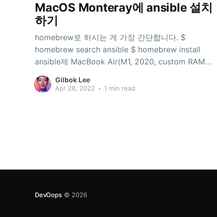
MacOS Monteray에 ansible 설치
하기
homebrew로 하시는 게 가장 간단합니다. $
homebrew search ansible $ homebrew install
ansible제 MacBook Air(M1, 2020, custom RAM
16G)에서 설치시간이 14분 쯤 걸렸습니다.
Gilbok Lee
homebrew가 설치되어 있지 않은 경우에는
Apr 28, 2022
•
1 min read
homebrew부터 설치하십시오. -
https://docs.brew.sh/Installation 설치된 ansible
버전 확인$ ansible --version ansible [core 2.12.4]
config file = None
DevOops
© 2026