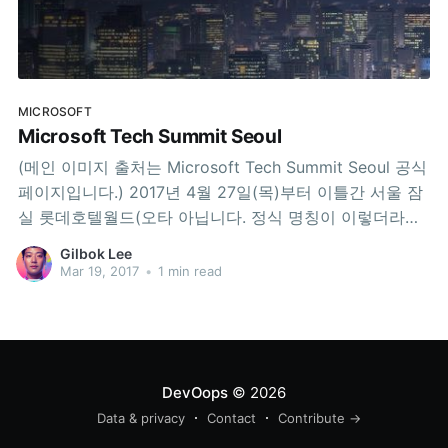
MICROSOFT
Microsoft Tech Summit Seoul
(메인 이미지 출처는 Microsoft Tech Summit Seoul 공식
페이지입니다.) 2017년 4월 27일(목)부터 이틀간 서울 잠
실 롯데호텔월드(오타 아닙니다. 정식 명칭이 이렇더라구
요. 저도 이번에 알고 깜짝 놀랐습니다.)에서 Microsoft
Gilbok Lee
Tech Summit Seoul이 열립니다. 많이 오셔요. 그리고 이
Mar 19, 2017
•
1 min read
왕 오신다면, 첫째날 오후 3시 15분에 있을 제 세션에 들러
주세요. 세션 제목은 Bring
DevOops
© 2026
Data & privacy
Contact
Contribute →