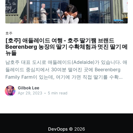
호주
[호주] 애들레이드 여행 - 호주 딸기쨈 브랜드
Beerenberg 농장의 딸기 수확체험과 멋진 딸기 메
뉴들
남호주 대표 도시로 애들레이드(Adelaide)가 있습니다. 애
들레이드 중심지에서 30여분 떨어진 곳에 Beerenberg
Family Farm이 있는데, 여기에 가면 직접 딸기를 수확
(Strawberry Picking)하는 체험도 할 수 있고, 딸기로 만
Gilbok Lee
든 다양한 음식도 즐길 수 있습니다. 구글맵:
Apr 29, 2023
•
5 min read
https://goo.gl/maps/shYeh4muUvhTTq2u9 딸기 수확체
험(Strawberry Picking)공홈을 살펴보면 딸기 수확은 11
월부터
DevOops
© 2026