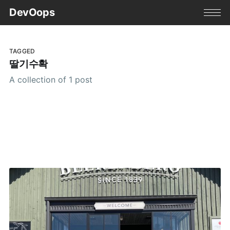
DevOops
TAGGED
딸기수확
A collection of 1 post