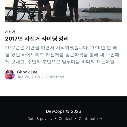
자전거
2017년 자전거 라이딩 정리
2017년은 기변을 하면서 시작하였습니다. 2016년 한 해
잘 탔던 하이브리드 자전거를 당근마켓을 통해 새 주인에
게 보내고, 주변의 조언으로 알루미늄 바디의 캐논데일
CAAD 12를 마련하게 됩니다. 요약 총 주행거리: 1,487km
Gilbok Lee
자출(편도): 36회 라이딩 기간: 2017-03-31 ~ 2017-09-
Jun 28, 2018
•
2 min read
10 자출: 545km 라이딩 회수: 36회 부채상환: 95,400원
특별활동: 942km Tour de NC
DevOops
© 2026
Data & privacy
Contact
Contribute →