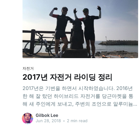
자전거
2017년 자전거 라이딩 정리
2017년은 기변을 하면서 시작하였습니다. 2016년
한 해 잘 탔던 하이브리드 자전거를 당근마켓을 통
해 새 주인에게 보내고, 주변의 조언으로 알루미늄
바디의 캐논데일 CAAD 12를 마련하게 됩니다. 요약
Gilbok Lee
총 주행거리: 1,487km 자출(편도): 36회 라이딩 기
Jun 28, 2018
•
2 min read
간: 2017-03-31 ~ 2017-09-10 자출: 545km 라이
딩 회수: 36회 부채상환: 95,400원 특별활동: