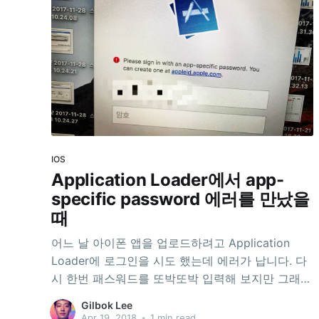
IOS
Application Loader에서 app-
specific password 에러를 만났을
때
어느 날 아이폰 앱을 업로드하려고 Application
Loader에 로그인을 시도 했는데 에러가 납니다. 다
시 한번 패스워드를 또박또박 입력해 보지만 그래도
에러가 납니다. '뭐야...' 그제서야 에러 메시지를 자
Gilbok Lee
세히 읽어 봅니다. app-specific password를 입력
Apr 19, 2018
•
1 min read